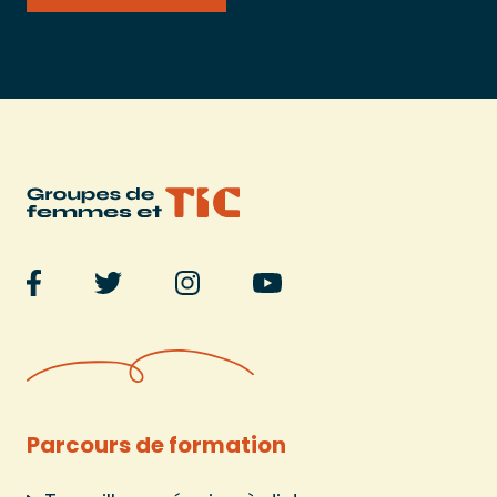
other_social_urls
twitter
other_social_urls
facebook
Parcours de formation